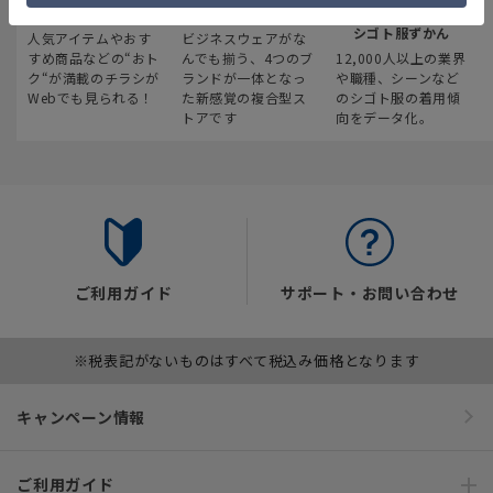
最新のお買い得情報
スーツスクエア
みんなの
シゴト服ずかん
人気アイテムやおす
ビジネスウェアがな
すめ商品などの“おト
んでも揃う、4つのブ
12,000人以上の業界
ク“が満載のチラシが
ランドが一体となっ
や職種、シーンなど
Webでも見られる！
た新感覚の複合型ス
のシゴト服の着用傾
トアです
向をデータ化。
ご利用ガイド
サポート・お問い合わせ
※税表記がないものはすべて税込み価格となります
キャンペーン情報
ご利用ガイド