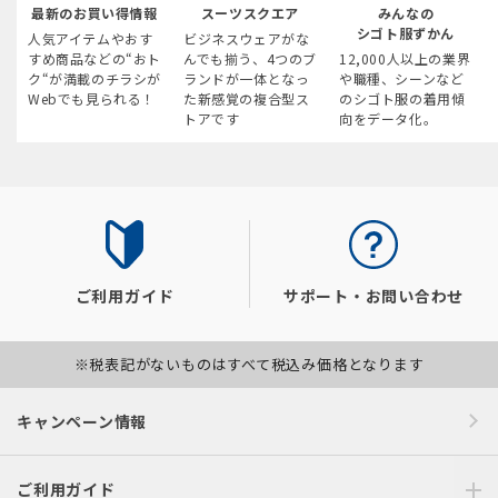
最新のお買い得情報
スーツスクエア
みんなの
シゴト服ずかん
人気アイテムやおす
ビジネスウェアがな
すめ商品などの“おト
んでも揃う、4つのブ
12,000人以上の業界
ク“が満載のチラシが
ランドが一体となっ
や職種、シーンなど
Webでも見られる！
た新感覚の複合型ス
のシゴト服の着用傾
トアです
向をデータ化。
ご利用ガイド
サポート・お問い合わせ
※税表記がないものはすべて税込み価格となります
キャンペーン情報
ご利用ガイド