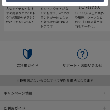
最新のお買い得情報
スーツスクエア
みんなの
シゴト服ずかん
人気アイテムやおす
ビジネスウェアがな
すめ商品などの“おト
んでも揃う、4つのブ
12,000人以上の業界
ク“が満載のチラシが
ランドが一体となっ
や職種、シーンなど
Webでも見られる！
た新感覚の複合型ス
のシゴト服の着用傾
トアです
向をデータ化。
ご利用ガイド
サポート・お問い合わせ
※税表記がないものはすべて税込み価格となります
キャンペーン情報
ご利用ガイド