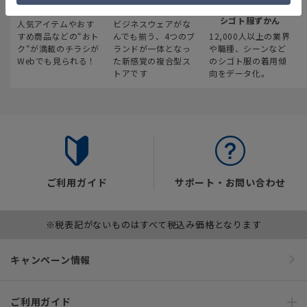
最新のお買い得情報
スーツスクエア
みんなの
シゴト服ずかん
人気アイテムやおす
ビジネスウェアがな
すめ商品などの“おト
んでも揃う、4つのブ
12,000人以上の業界
ク“が満載のチラシが
ランドが一体となっ
や職種、シーンなど
Webでも見られる！
た新感覚の複合型ス
のシゴト服の着用傾
トアです
向をデータ化。
ご利用ガイド
サポート・お問い合わせ
※税表記がないものはすべて税込み価格となります
キャンペーン情報
ご利用ガイド