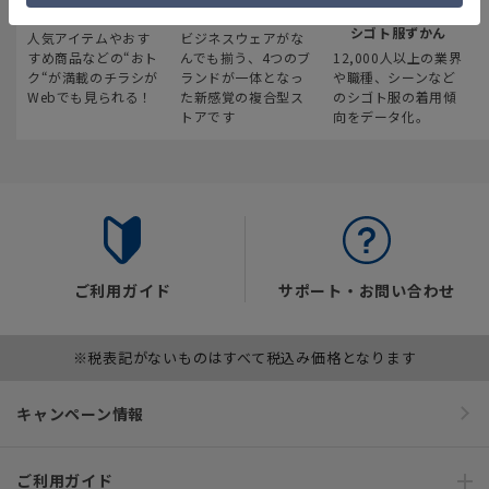
最新のお買い得情報
スーツスクエア
みんなの
シゴト服ずかん
人気アイテムやおす
ビジネスウェアがな
すめ商品などの“おト
んでも揃う、4つのブ
12,000人以上の業界
ク“が満載のチラシが
ランドが一体となっ
や職種、シーンなど
Webでも見られる！
た新感覚の複合型ス
のシゴト服の着用傾
トアです
向をデータ化。
ご利用ガイド
サポート・お問い合わせ
※税表記がないものはすべて税込み価格となります
キャンペーン情報
ご利用ガイド