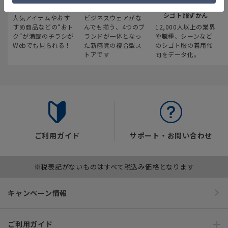
最新のお買い得情報
スーツスクエア
みんなの
シゴト服ずかん
人気アイテムやおす
ビジネスウェアがな
すめ商品などの“おト
んでも揃う、4つのブ
12,000人以上の業界
ク“が満載のチラシが
ランドが一体となっ
や職種、シーンなど
Webでも見られる！
た新感覚の複合型ス
のシゴト服の着用傾
トアです
向をデータ化。
ご利用ガイド
サポート・お問い合わせ
※税表記がないものはすべて税込み価格となります
キャンペーン情報
ご利用ガイド