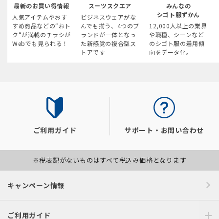
最新のお買い得情報
スーツスクエア
みんなの
シゴト服ずかん
人気アイテムやおす
ビジネスウェアがな
すめ商品などの“おト
んでも揃う、4つのブ
12,000人以上の業界
ク“が満載のチラシが
ランドが一体となっ
や職種、シーンなど
Webでも見られる！
た新感覚の複合型ス
のシゴト服の着用傾
トアです
向をデータ化。
ご利用ガイド
サポート・お問い合わせ
※税表記がないものはすべて税込み価格となります
キャンペーン情報
ご利用ガイド