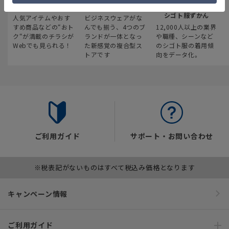
最新のお買い得情報
スーツスクエア
みんなの
シゴト服ずかん
人気アイテムやおす
ビジネスウェアがな
すめ商品などの“おト
んでも揃う、4つのブ
12,000人以上の業界
ク“が満載のチラシが
ランドが一体となっ
や職種、シーンなど
Webでも見られる！
た新感覚の複合型ス
のシゴト服の着用傾
トアです
向をデータ化。
ご利用ガイド
サポート・お問い合わせ
※税表記がないものはすべて税込み価格となります
キャンペーン情報
ご利用ガイド