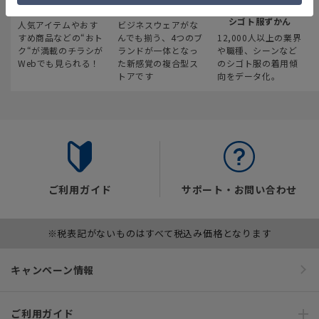
最新のお買い得情報
スーツスクエア
みんなの
シゴト服ずかん
人気アイテムやおす
ビジネスウェアがな
すめ商品などの“おト
んでも揃う、4つのブ
12,000人以上の業界
ク“が満載のチラシが
ランドが一体となっ
や職種、シーンなど
Webでも見られる！
た新感覚の複合型ス
のシゴト服の着用傾
トアです
向をデータ化。
ご利用ガイド
サポート・お問い合わせ
※税表記がないものはすべて税込み価格となります
キャンペーン情報
ご利用ガイド