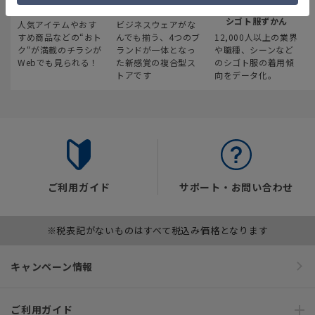
最新のお買い得情報
スーツスクエア
みんなの
シゴト服ずかん
人気アイテムやおす
ビジネスウェアがな
すめ商品などの“おト
んでも揃う、4つのブ
12,000人以上の業界
ク“が満載のチラシが
ランドが一体となっ
や職種、シーンなど
Webでも見られる！
た新感覚の複合型ス
のシゴト服の着用傾
トアです
向をデータ化。
ご利用ガイド
サポート・お問い合わせ
※税表記がないものはすべて税込み価格となります
キャンペーン情報
ご利用ガイド