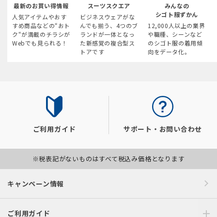
最新のお買い得情報
スーツスクエア
みんなの
シゴト服ずかん
人気アイテムやおす
ビジネスウェアがな
すめ商品などの“おト
んでも揃う、4つのブ
12,000人以上の業界
ク“が満載のチラシが
ランドが一体となっ
や職種、シーンなど
Webでも見られる！
た新感覚の複合型ス
のシゴト服の着用傾
トアです
向をデータ化。
ご利用ガイド
サポート・お問い合わせ
※税表記がないものはすべて税込み価格となります
キャンペーン情報
ご利用ガイド