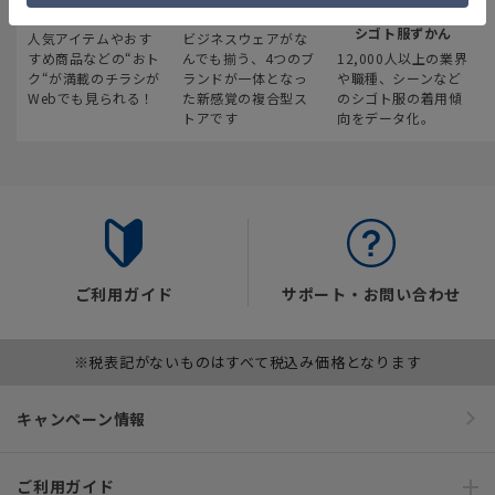
最新のお買い得情報
スーツスクエア
みんなの
シゴト服ずかん
人気アイテムやおす
ビジネスウェアがな
すめ商品などの“おト
んでも揃う、4つのブ
12,000人以上の業界
ク“が満載のチラシが
ランドが一体となっ
や職種、シーンなど
Webでも見られる！
た新感覚の複合型ス
のシゴト服の着用傾
トアです
向をデータ化。
ご利用ガイド
サポート・お問い合わせ
※税表記がないものはすべて税込み価格となります
キャンペーン情報
ご利用ガイド