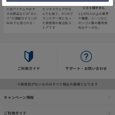
最新のお買い得情報
スーツスクエア
みんなの
シゴト服ずかん
人気アイテムやおす
ビジネスウェアがな
すめ商品などの“おト
んでも揃う、4つのブ
12,000人以上の業界
ク“が満載のチラシが
ランドが一体となっ
や職種、シーンなど
Webでも見られる！
た新感覚の複合型ス
のシゴト服の着用傾
トアです
向をデータ化。
ご利用ガイド
サポート・お問い合わせ
※税表記がないものはすべて税込み価格となります
キャンペーン情報
ご利用ガイド