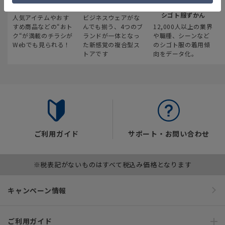
最新のお買い得情報
スーツスクエア
みんなの
シゴト服ずかん
人気アイテムやおす
ビジネスウェアがな
すめ商品などの“おト
んでも揃う、4つのブ
12,000人以上の業界
ク“が満載のチラシが
ランドが一体となっ
や職種、シーンなど
Webでも見られる！
た新感覚の複合型ス
のシゴト服の着用傾
トアです
向をデータ化。
ご利用ガイド
サポート・お問い合わせ
※税表記がないものはすべて税込み価格となります
キャンペーン情報
ご利用ガイド