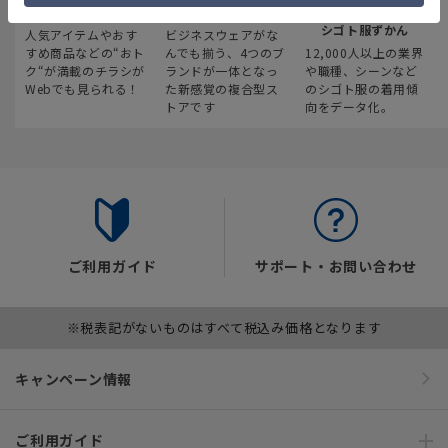
最新のお買い得情報
スーツスクエア
みんなの
シゴト服ずかん
人気アイテムやおす
ビジネスウェアがな
すめ商品などの“おト
んでも揃う、4つのブ
12,000人以上の業界
ク“が満載のチラシが
ランドが一体となっ
や職種、シーンなど
Webでも見られる！
た新感覚の複合型ス
のシゴト服の着用傾
トアです
向をデータ化。
ご利用ガイド
サポート・お問い合わせ
※税表記がないものはすべて税込み価格となります
キャンペーン情報
ご利用ガイド