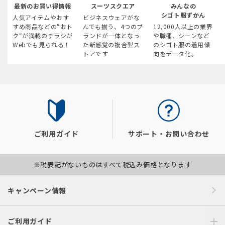
最新のお買い得情報
スーツスクエア
みんなの
シゴト服ずかん
人気アイテムやおす
ビジネスウェアがな
すめ商品などの“おト
んでも揃う、4つのブ
12,000人以上の業界
ク“が満載のチラシが
ランドが一体となっ
や職種、シーンなど
Webでも見られる！
た新感覚の複合型ス
のシゴト服の着用傾
トアです
向をデータ化。
ご利用ガイド
サポート・お問い合わせ
※税表記がないものはすべて税込み価格となります
キャンペーン情報
ご利用ガイド