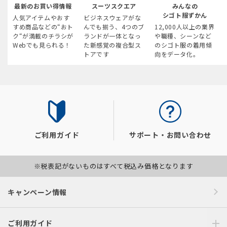
最新のお買い得情報
スーツスクエア
みんなの
シゴト服ずかん
人気アイテムやおす
ビジネスウェアがな
すめ商品などの“おト
んでも揃う、4つのブ
12,000人以上の業界
ク“が満載のチラシが
ランドが一体となっ
や職種、シーンなど
Webでも見られる！
た新感覚の複合型ス
のシゴト服の着用傾
トアです
向をデータ化。
ご利用ガイド
サポート・お問い合わせ
※税表記がないものはすべて税込み価格となります
キャンペーン情報
ご利用ガイド