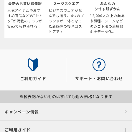
最新のお買い得情報
スーツスクエア
みんなの
シゴト服ずかん
人気アイテムやおす
ビジネスウェアがな
すめ商品などの“おト
んでも揃う、4つのブ
12,000人以上の業界
ク“が満載のチラシが
ランドが一体となっ
や職種、シーンなど
Webでも見られる！
た新感覚の複合型ス
のシゴト服の着用傾
トアです
向をデータ化。
ご利用ガイド
サポート・お問い合わせ
※税表記がないものはすべて税込み価格となります
キャンペーン情報
ご利用ガイド