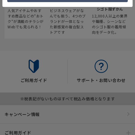
最新のお買い得情報
スーツスクエア
みんなの
シゴト服ずかん
人気アイテムやおす
ビジネスウェアがな
すめ商品などの“おト
んでも揃う、4つのブ
12,000人以上の業界
ク“が満載のチラシが
ランドが一体となっ
や職種、シーンなど
Webでも見られる！
た新感覚の複合型ス
のシゴト服の着用傾
トアです
向をデータ化。
ご利用ガイド
サポート・お問い合わせ
※税表記がないものはすべて税込み価格となります
キャンペーン情報
ご利用ガイド