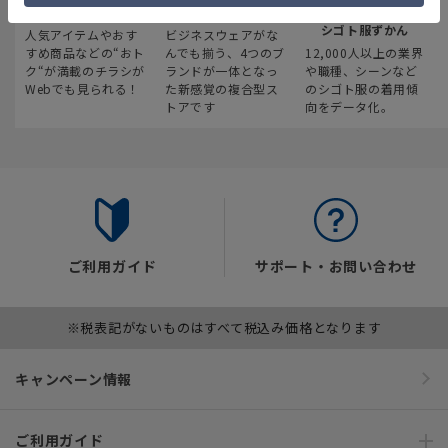
最新のお買い得情報
スーツスクエア
みんなの
シゴト服ずかん
人気アイテムやおす
ビジネスウェアがな
すめ商品などの“おト
んでも揃う、4つのブ
12,000人以上の業界
ク“が満載のチラシが
ランドが一体となっ
や職種、シーンなど
Webでも見られる！
た新感覚の複合型ス
のシゴト服の着用傾
トアです
向をデータ化。
ご利用ガイド
サポート・お問い合わせ
※税表記がないものはすべて税込み価格となります
キャンペーン情報
ご利用ガイド