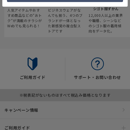
最新のお買い得情報
スーツスクエア
みんなの
シゴト服ずかん
人気アイテムやおす
ビジネスウェアがな
すめ商品などの“おト
んでも揃う、4つのブ
12,000人以上の業界
ク“が満載のチラシが
ランドが一体となっ
や職種、シーンなど
Webでも見られる！
た新感覚の複合型ス
のシゴト服の着用傾
トアです
向をデータ化。
ご利用ガイド
サポート・お問い合わせ
※税表記がないものはすべて税込み価格となります
キャンペーン情報
ご利用ガイド