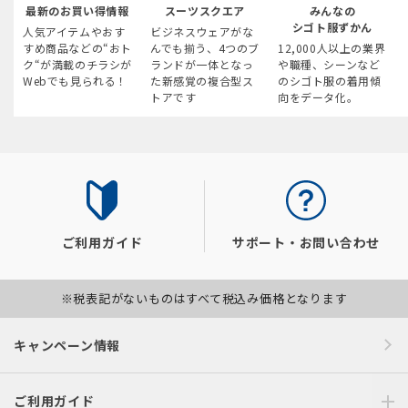
最新のお買い得情報
スーツスクエア
みんなの
シゴト服ずかん
人気アイテムやおす
ビジネスウェアがな
すめ商品などの“おト
んでも揃う、4つのブ
12,000人以上の業界
ク“が満載のチラシが
ランドが一体となっ
や職種、シーンなど
Webでも見られる！
た新感覚の複合型ス
のシゴト服の着用傾
トアです
向をデータ化。
ご利用ガイド
サポート・お問い合わせ
※税表記がないものはすべて税込み価格となります
キャンペーン情報
ご利用ガイド