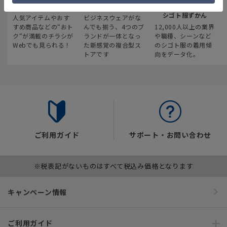
最新のお買い得情報
スーツスクエア
みんなの
シゴト服ずかん
人気アイテムやおす
ビジネスウェアがな
すめ商品などの“おト
んでも揃う、4つのブ
12,000人以上の業界
ク“が満載のチラシが
ランドが一体となっ
や職種、シーンなど
Webでも見られる！
た新感覚の複合型ス
のシゴト服の着用傾
トアです
向をデータ化。
ご利用ガイド
サポート・お問い合わせ
※税表記がないものはすべて税込み価格となります
キャンペーン情報
ご利用ガイド