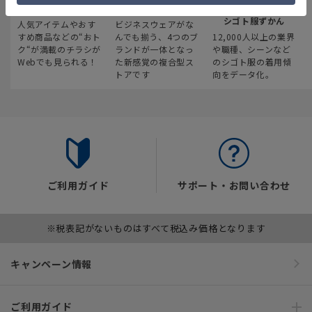
最新のお買い得情報
スーツスクエア
みんなの
シゴト服ずかん
人気アイテムやおす
ビジネスウェアがな
すめ商品などの“おト
んでも揃う、4つのブ
12,000人以上の業界
ク“が満載のチラシが
ランドが一体となっ
や職種、シーンなど
Webでも見られる！
た新感覚の複合型ス
のシゴト服の着用傾
トアです
向をデータ化。
ご利用ガイド
サポート・お問い合わせ
※税表記がないものはすべて税込み価格となります
キャンペーン情報
ご利用ガイド