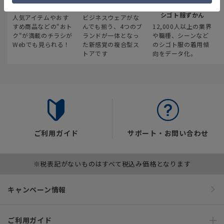
最新のお買い得情報
スーツスクエア
みんなの
シゴト服ずかん
人気アイテムやおす
ビジネスウェアがな
すめ商品などの“おト
んでも揃う、4つのブ
12,000人以上の業界
ク“が満載のチラシが
ランドが一体となっ
や職種、シーンなど
Webでも見られる！
た新感覚の複合型ス
のシゴト服の着用傾
トアです
向をデータ化。
ご利用ガイド
サポート・お問い合わせ
※税表記がないものはすべて税込み価格となります
キャンペーン情報
ご利用ガイド