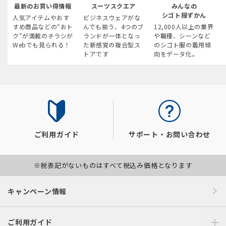
最新のお買い得情報
スーツスクエア
みんなの
シゴト服ずかん
人気アイテムやおす
ビジネスウェアがな
すめ商品などの“おト
んでも揃う、4つのブ
12,000人以上の業界
ク“が満載のチラシが
ランドが一体となっ
や職種、シーンなど
Webでも見られる！
た新感覚の複合型ス
のシゴト服の着用傾
トアです
向をデータ化。
ご利用ガイド
サポート・お問い合わせ
※税表記がないものはすべて税込み価格となります
キャンペーン情報
ご利用ガイド