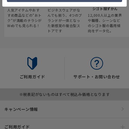
最新のお買い得情報
スーツスクエア
みんなの
シゴト服ずかん
人気アイテムやおす
ビジネスウェアがな
すめ商品などの“おト
んでも揃う、4つのブ
12,000人以上の業界
ク“が満載のチラシが
ランドが一体となっ
や職種、シーンなど
Webでも見られる！
た新感覚の複合型ス
のシゴト服の着用傾
トアです
向をデータ化。
ご利用ガイド
サポート・お問い合わせ
※税表記がないものはすべて税込み価格となります
キャンペーン情報
ご利用ガイド