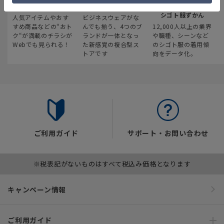
最新のお買い得情報
スーツスクエア
みんなの
シゴト服ずかん
人気アイテムやおす
ビジネスウェアがな
すめ商品などの“おト
んでも揃う、4つのブ
12,000人以上の業界
ク“が満載のチラシが
ランドが一体となっ
や職種、シーンなど
Webでも見られる！
た新感覚の複合型ス
のシゴト服の着用傾
トアです
向をデータ化。
ご利用ガイド
サポート・お問い合わせ
※税表記がないものはすべて税込み価格となります
キャンペーン情報
ご利用ガイド