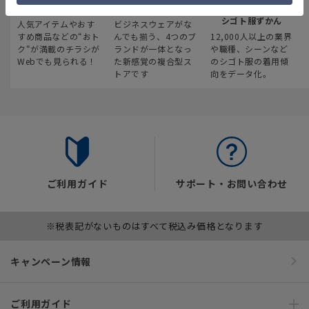
最新のお買い得情報
スーツスクエア
みんなの
シゴト服ずかん
人気アイテムやおす
ビジネスウェアがな
すめ商品などの“おト
んでも揃う、4つのブ
12,000人以上の業界
ク“が満載のチラシが
ランドが一体となっ
や職種、シーンなど
Webでも見られる！
た新感覚の複合型ス
のシゴト服の着用傾
トアです
向をデータ化。
ご利用ガイド
サポート・お問い合わせ
※税表記がないものはすべて税込み価格となります
キャンペーン情報
ご利用ガイド