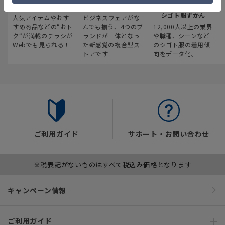
最新のお買い得情報
スーツスクエア
みんなの
シゴト服ずかん
人気アイテムやおす
ビジネスウェアがな
すめ商品などの“おト
んでも揃う、4つのブ
12,000人以上の業界
ク“が満載のチラシが
ランドが一体となっ
や職種、シーンなど
Webでも見られる！
た新感覚の複合型ス
のシゴト服の着用傾
トアです
向をデータ化。
ご利用ガイド
サポート・お問い合わせ
※税表記がないものはすべて税込み価格となります
キャンペーン情報
ご利用ガイド