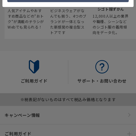
最新のお買い得情報
スーツスクエア
みんなの
シゴト服ずかん
人気アイテムやおす
ビジネスウェアがな
すめ商品などの“おト
んでも揃う、4つのブ
12,000人以上の業界
ク“が満載のチラシが
ランドが一体となっ
や職種、シーンなど
Webでも見られる！
た新感覚の複合型ス
のシゴト服の着用傾
トアです
向をデータ化。
ご利用ガイド
サポート・お問い合わせ
※税表記がないものはすべて税込み価格となります
キャンペーン情報
ご利用ガイド