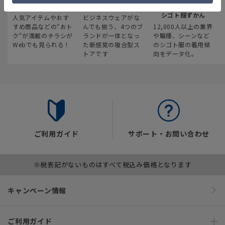
最新のお買い得情報
スーツスクエア
みんなの
シゴト服ずかん
人気アイテムやおす
ビジネスウェアがな
すめ商品などの“おト
んでも揃う、4つのブ
12,000人以上の業界
ク“が満載のチラシが
ランドが一体となっ
や職種、シーンなど
Webでも見られる！
た新感覚の複合型ス
のシゴト服の着用傾
トアです
向をデータ化。
ご利用ガイド
サポート・お問い合わせ
※税表記がないものはすべて税込み価格となります
キャンペーン情報
ご利用ガイド