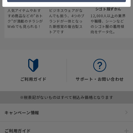
最新のお買い得情報
スーツスクエア
みんなの
シゴト服ずかん
人気アイテムやおす
ビジネスウェアがな
すめ商品などの“おト
んでも揃う、4つのブ
12,000人以上の業界
ク“が満載のチラシが
ランドが一体となっ
や職種、シーンなど
Webでも見られる！
た新感覚の複合型ス
のシゴト服の着用傾
トアです
向をデータ化。
ご利用ガイド
サポート・お問い合わせ
※税表記がないものはすべて税込み価格となります
キャンペーン情報
ご利用ガイド