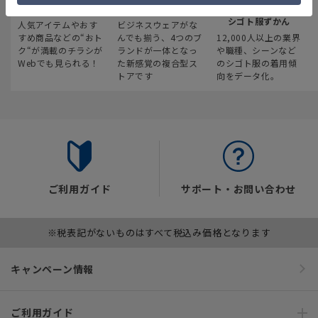
最新のお買い得情報
スーツスクエア
みんなの
シゴト服ずかん
人気アイテムやおす
ビジネスウェアがな
すめ商品などの“おト
んでも揃う、4つのブ
12,000人以上の業界
ク“が満載のチラシが
ランドが一体となっ
や職種、シーンなど
Webでも見られる！
た新感覚の複合型ス
のシゴト服の着用傾
トアです
向をデータ化。
ご利用ガイド
サポート・お問い合わせ
※税表記がないものはすべて税込み価格となります
キャンペーン情報
ご利用ガイド