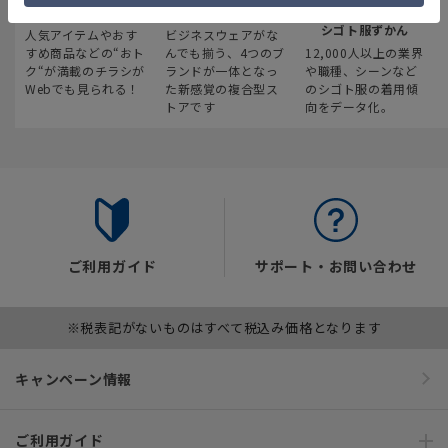
最新のお買い得情報
スーツスクエア
みんなの
シゴト服ずかん
人気アイテムやおす
ビジネスウェアがな
すめ商品などの“おト
んでも揃う、4つのブ
12,000人以上の業界
ク“が満載のチラシが
ランドが一体となっ
や職種、シーンなど
Webでも見られる！
た新感覚の複合型ス
のシゴト服の着用傾
トアです
向をデータ化。
ご利用ガイド
サポート・お問い合わせ
※税表記がないものはすべて税込み価格となります
キャンペーン情報
ご利用ガイド