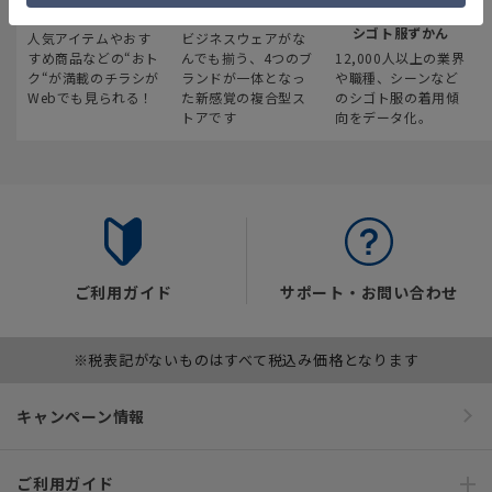
最新のお買い得情報
スーツスクエア
みんなの
シゴト服ずかん
人気アイテムやおす
ビジネスウェアがな
すめ商品などの“おト
んでも揃う、4つのブ
12,000人以上の業界
ク“が満載のチラシが
ランドが一体となっ
や職種、シーンなど
Webでも見られる！
た新感覚の複合型ス
のシゴト服の着用傾
トアです
向をデータ化。
ご利用ガイド
サポート・お問い合わせ
※税表記がないものはすべて税込み価格となります
キャンペーン情報
ご利用ガイド