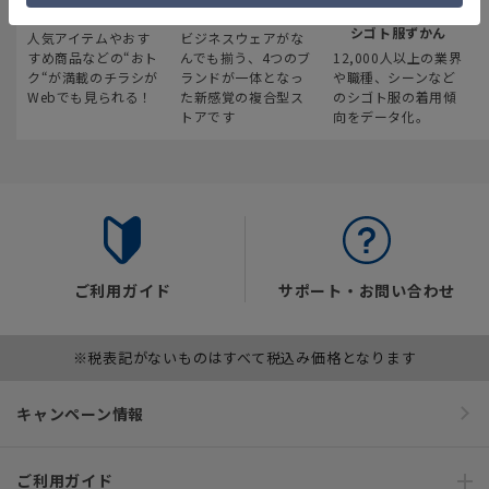
最新のお買い得情報
スーツスクエア
みんなの
シゴト服ずかん
人気アイテムやおす
ビジネスウェアがな
すめ商品などの“おト
んでも揃う、4つのブ
12,000人以上の業界
ク“が満載のチラシが
ランドが一体となっ
や職種、シーンなど
Webでも見られる！
た新感覚の複合型ス
のシゴト服の着用傾
トアです
向をデータ化。
ご利用ガイド
サポート・お問い合わせ
※税表記がないものはすべて税込み価格となります
キャンペーン情報
ご利用ガイド