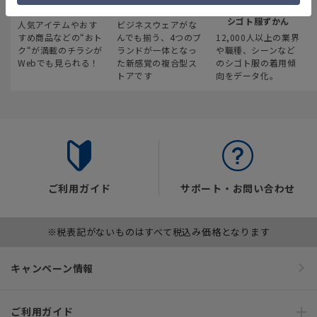
最新のお買い得情報
スーツスクエア
みんなの
シゴト服ずかん
人気アイテムやおす
ビジネスウェアがな
すめ商品などの“おト
んでも揃う、4つのブ
12,000人以上の業界
ク“が満載のチラシが
ランドが一体となっ
や職種、シーンなど
Webでも見られる！
た新感覚の複合型ス
のシゴト服の着用傾
トアです
向をデータ化。
ご利用ガイド
サポート・お問い合わせ
※税表記がないものはすべて税込み価格となります
キャンペーン情報
ご利用ガイド