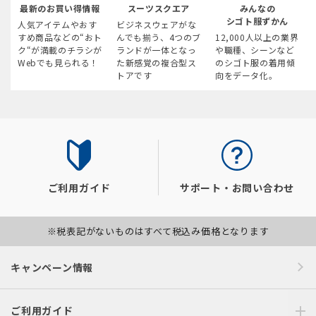
最新のお買い得情報
スーツスクエア
みんなの
シゴト服ずかん
人気アイテムやおす
ビジネスウェアがな
すめ商品などの“おト
んでも揃う、4つのブ
12,000人以上の業界
ク“が満載のチラシが
ランドが一体となっ
や職種、シーンなど
Webでも見られる！
た新感覚の複合型ス
のシゴト服の着用傾
トアです
向をデータ化。
ご利用ガイド
サポート・お問い合わせ
※税表記がないものはすべて税込み価格となります
キャンペーン情報
ご利用ガイド