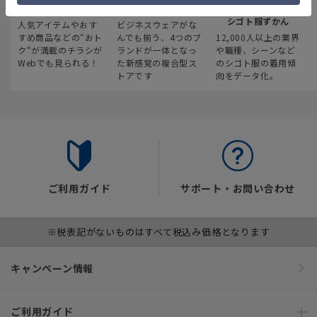
最新のお買い得情報
スーツスクエア
みんなの
シゴト服ずかん
人気アイテムやおす
ビジネスウェアがな
すめ商品などの“おト
んでも揃う、4つのブ
12,000人以上の業界
ク“が満載のチラシが
ランドが一体となっ
や職種、シーンなど
Webでも見られる！
た新感覚の複合型ス
のシゴト服の着用傾
トアです
向をデータ化。
ご利用ガイド
サポート・お問い合わせ
※税表記がないものはすべて税込み価格となります
キャンペーン情報
ご利用ガイド