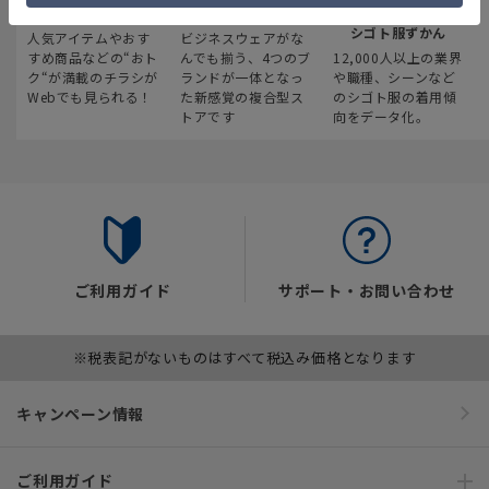
最新のお買い得情報
スーツスクエア
みんなの
シゴト服ずかん
人気アイテムやおす
ビジネスウェアがな
すめ商品などの“おト
んでも揃う、4つのブ
12,000人以上の業界
ク“が満載のチラシが
ランドが一体となっ
や職種、シーンなど
Webでも見られる！
た新感覚の複合型ス
のシゴト服の着用傾
トアです
向をデータ化。
ご利用ガイド
サポート・お問い合わせ
※税表記がないものはすべて税込み価格となります
キャンペーン情報
ご利用ガイド