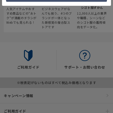
最新のお買い得情報
スーツスクエア
みんなの
シゴト服ずかん
人気アイテムやおす
ビジネスウェアがな
すめ商品などの“おト
んでも揃う、4つのブ
12,000人以上の業界
ク“が満載のチラシが
ランドが一体となっ
や職種、シーンなど
Webでも見られる！
た新感覚の複合型ス
のシゴト服の着用傾
トアです
向をデータ化。
ご利用ガイド
サポート・お問い合わせ
※税表記がないものはすべて税込み価格となります
キャンペーン情報
ご利用ガイド