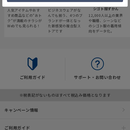
最新のお買い得情報
スーツスクエア
みんなの
シゴト服ずかん
人気アイテムやおす
ビジネスウェアがな
すめ商品などの“おト
んでも揃う、4つのブ
12,000人以上の業界
ク“が満載のチラシが
ランドが一体となっ
や職種、シーンなど
Webでも見られる！
た新感覚の複合型ス
のシゴト服の着用傾
トアです
向をデータ化。
ご利用ガイド
サポート・お問い合わせ
※税表記がないものはすべて税込み価格となります
キャンペーン情報
ご利用ガイド