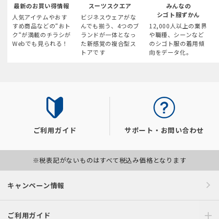
最新のお買い得情報
スーツスクエア
みんなの
シゴト服ずかん
人気アイテムやおす
ビジネスウェアがな
すめ商品などの“おト
んでも揃う、4つのブ
12,000人以上の業界
ク“が満載のチラシが
ランドが一体となっ
や職種、シーンなど
Webでも見られる！
た新感覚の複合型ス
のシゴト服の着用傾
トアです
向をデータ化。
ご利用ガイド
サポート・お問い合わせ
※税表記がないものはすべて税込み価格となります
キャンペーン情報
ご利用ガイド