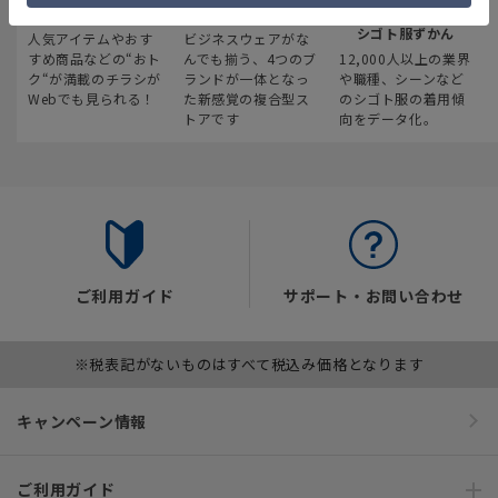
最新のお買い得情報
スーツスクエア
みんなの
シゴト服ずかん
人気アイテムやおす
ビジネスウェアがな
すめ商品などの“おト
んでも揃う、4つのブ
12,000人以上の業界
ク“が満載のチラシが
ランドが一体となっ
や職種、シーンなど
Webでも見られる！
た新感覚の複合型ス
のシゴト服の着用傾
トアです
向をデータ化。
ご利用ガイド
サポート・お問い合わせ
※税表記がないものはすべて税込み価格となります
キャンペーン情報
ご利用ガイド