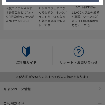
最新のお買い得情報
スーツスクエア
みんなの
シゴト服ずかん
人気アイテムやおす
ビジネスウェアがな
すめ商品などの“おト
んでも揃う、4つのブ
12,000人以上の業界
ク“が満載のチラシが
ランドが一体となっ
や職種、シーンなど
Webでも見られる！
た新感覚の複合型ス
のシゴト服の着用傾
トアです
向をデータ化。
ご利用ガイド
サポート・お問い合わせ
※税表記がないものはすべて税込み価格となります
キャンペーン情報
ご利用ガイド