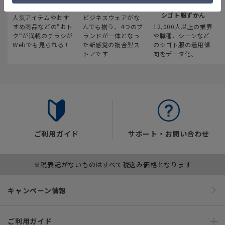
最新のお買い得情報
スーツスクエア
みんなの
シゴト服ずかん
人気アイテムやおす
ビジネスウェアがな
すめ商品などの“おト
んでも揃う、4つのブ
12,000人以上の業界
ク“が満載のチラシが
ランドが一体となっ
や職種、シーンなど
Webでも見られる！
た新感覚の複合型ス
のシゴト服の着用傾
トアです
向をデータ化。
ご利用ガイド
サポート・お問い合わせ
※税表記がないものはすべて税込み価格となります
キャンペーン情報
ご利用ガイド