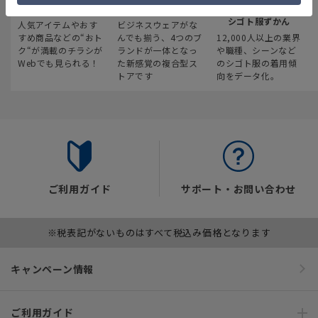
最新のお買い得情報
スーツスクエア
みんなの
シゴト服ずかん
人気アイテムやおす
ビジネスウェアがな
すめ商品などの“おト
んでも揃う、4つのブ
12,000人以上の業界
ク“が満載のチラシが
ランドが一体となっ
や職種、シーンなど
Webでも見られる！
た新感覚の複合型ス
のシゴト服の着用傾
トアです
向をデータ化。
ご利用ガイド
サポート・お問い合わせ
※税表記がないものはすべて税込み価格となります
キャンペーン情報
ご利用ガイド