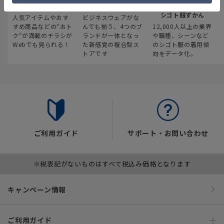
最新のお買い得情報
スーツスクエア
みんなの
シゴト服ずかん
人気アイテムやおす
ビジネスウェアがな
すめ商品などの“おト
んでも揃う、4つのブ
12,000人以上の業界
ク“が満載のチラシが
ランドが一体となっ
や職種、シーンなど
Webでも見られる！
た新感覚の複合型ス
のシゴト服の着用傾
トアです
向をデータ化。
ご利用ガイド
サポート・お問い合わせ
※税表記がないものはすべて税込み価格となります
キャンペーン情報
ご利用ガイド