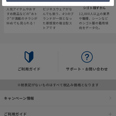
最新のお買い得情報
スーツスクエア
みんなの
シゴト服ずかん
人気アイテムやおす
ビジネスウェアがな
すめ商品などの“おト
んでも揃う、4つのブ
12,000人以上の業界
ク“が満載のチラシが
ランドが一体となっ
や職種、シーンなど
Webでも見られる！
た新感覚の複合型ス
のシゴト服の着用傾
トアです
向をデータ化。
ご利用ガイド
サポート・お問い合わせ
※税表記がないものはすべて税込み価格となります
キャンペーン情報
ご利用ガイド